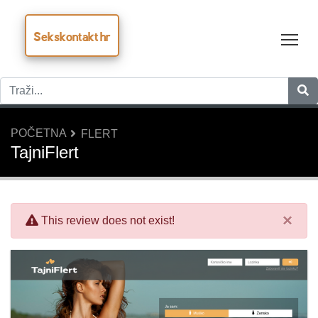
Sekskontakt hr
Tog
POČETNA
FLERT
TajniFlert
×
This review does not exist!