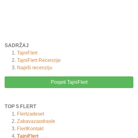
SADRŽAJ
TajniFlert
TajniFlert
Recenzije
Napiši recenziju
Posjeti TajniFlert
TOP 5 FLERT
Flertzadeset
Zabavazaodrasle
FlertKontakt
TajniFlert