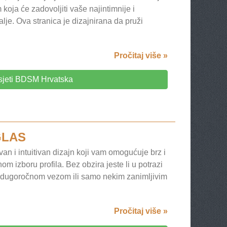
 koja će zadovoljiti vaše najintimnije i
alje. Ova stranica je dizajnirana da pruži
Pročitaj više »
sjeti BDSM Hrvatska
GLAS
an i intuitivan dizajn koji vam omogućuje brz i
m izboru profila. Bez obzira jeste li u potrazi
dugoročnom vezom ili samo nekim zanimljivim
Pročitaj više »