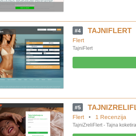
TAJNIFLERT
#4
Flert
TajniFlert
TAJNIZRELIF
#5
Flert
•
1 Recenzija
TajniZreliFlert - Tajna koketi