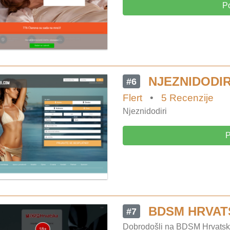
Po
NJEZNIDODIR
#6
Flert
•
5 Recenzije
Njeznidodiri
P
BDSM HRVAT
#7
Dobrodošli na BDSM Hrvatska,