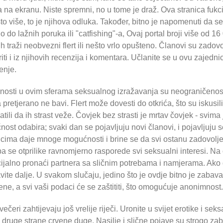
a na ekranu. Niste spremni, no u tome je draž. Ova stranica fukc
to više, to je njihova odluka. Također, bitno je napomenuti da se s
lo do lažnih poruka ili "catfishing"-a, Ovaj portal broji više od 1
ih traži neobvezni flert ili nešto vrlo opušteno. Članovi su zado
riti i iz njihovih recenzija i komentara. Učlanite se u ovu zajedn
enje.
osti u ovim sferama seksualnog izražavanja su neograničenost, 
a pretjerano ne bavi. Flert može dovesti do otkrića, što su iskus
atili da ih strast veže. Čovjek bez strasti je mrtav čovjek - svim
ost odabira; svaki dan se pojavljuju novi članovi, i pojavljuju
icima daje mnoge mogućnosti i brine se da svi ostanu zadovolj
a se otprilike ravnomjerno rasporede svi seksualni interesi. Na 
ijalno pronaći partnera sa sličnim potrebama i namjerama. Ako
avite dalje. U svakom slučaju, jedino što je ovdje bitno je zabava
ene, a svi vaši podaci će se zaštititi, što omogućuje anonimnost.
večeri zahtijevaju još vrelije riječi. Uronite u svijet erotike i s
 druge strane crvene duge. Nasilje i slične pojave su strogo za