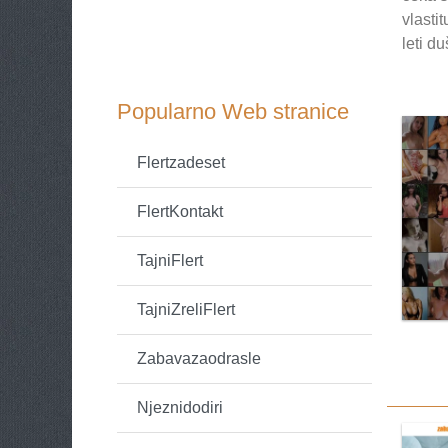
vlasti
leti du
Popularno Web stranice
Flertzadeset
FlertKontakt
TajniFlert
TajniZreliFlert
Zabavazaodrasle
Njeznidodiri