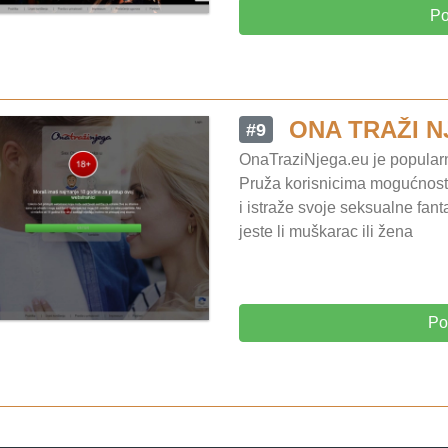
Po
ONA TRAŽI 
#9
OnaTraziNjega.eu je popularn
Pruža korisnicima mogućnost 
i istraže svoje seksualne fan
jeste li muškarac ili žena
Po