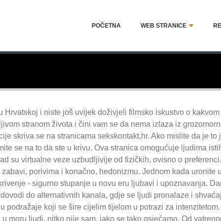
POČETNA
WEB STRANICE
RE
 u Hrvatskoj i niste još uvijek doživjeli filmsko iskustvo o kakv
jivom stranom života i čini vam se da nema izlaza iz grozomorn
acije skriva se na stranicama sekskontakt.hr. Ako mislite da je to 
mite se na to da ste u krivu. Ova stranica omogućuje ljudima istih 
d su virtualne veze uzbudljivije od fizičkih, ovisno o preferenc
e zabavi, porivima i konačno, hedonizmu. Jednom kada uronite u sv
krivenje - sigurno stupanje u novu eru ljubavi i upoznavanja. Da
 dovodi do alternativnih kanala, gdje se ljudi pronalaze i shvaćaju
ju podražaje koji se šire cijelim tijelom u potrazi za intenzitetom
. u moru ljudi, nitko nije sam, iako se tako osjećamo. Od vatrenog