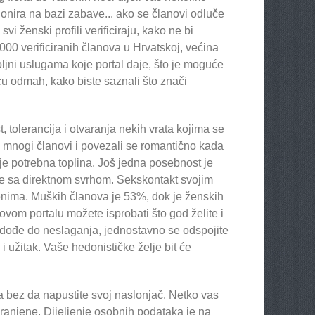
ionira na bazi zabave... ako se članovi odluče
vi ženski profili verificiraju, kako ne bi
6 000 verificiranih članova u Hrvatskoj, većina
voljni uslugama koje portal daje, što je moguće
icu odmah, kako biste saznali što znači
tolerancija i otvaranja nekih vrata kojima se
ili mnogi članovi i povezali se romantično kada
a je potrebna toplina. Još jedna posebnost je
 se sa direktnom svrhom. Sekskontakt svojim
enima. Muških članova je 53%, dok je ženskih
ovom portalu možete isprobati što god želite i
 dođe do neslaganja, jednostavno se odspojite
 i užitak. Vaše hedonističke želje bit će
eksa bez da napustite svoj naslonjač. Netko vas
branjene. Dijeljenje osobnih podataka je na