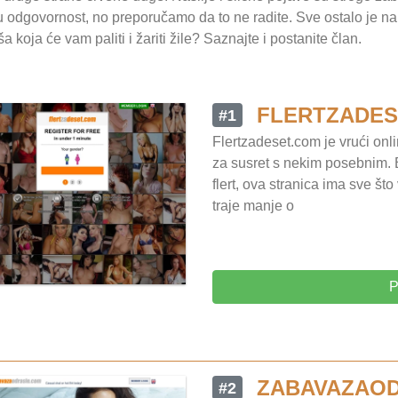
tu odgovornost, no preporučamo da to ne radite. Sve ostalo je n
ša koja će vam paliti i žariti žile? Saznajte i postanite član.
FLERTZADES
#1
Flertzadeset.com je vrući onli
za susret s nekim posebnim. Be
flert, ova stranica ima sve št
traje manje o
P
ZABAVAZAO
#2