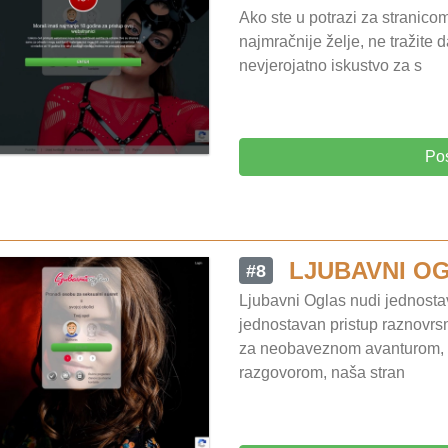
Ako ste u potrazi za stranicom
najmračnije želje, ne tražite d
nevjerojatno iskustvo za s
Po
LJUBAVNI O
#8
Ljubavni Oglas nudi jednostav
jednostavan pristup raznovrsno
za neobaveznom avanturom, 
razgovorom, naša stran