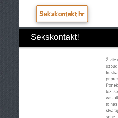
Sekskontakt hr
Sekskontakt!
Živite
uzbudl
frustr
pripre
Poneka
teži s
vas ot
to nas
stvara
sebe..