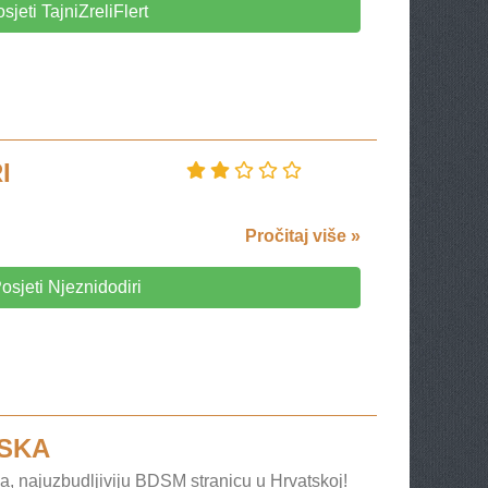
sjeti TajniZreliFlert
I
Pročitaj više »
osjeti Njeznidodiri
SKA
 najuzbudljiviju BDSM stranicu u Hrvatskoj!