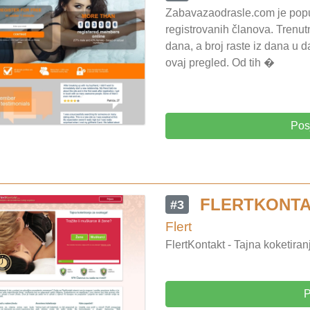
Zabavazaodrasle.com je popula
registrovanih članova. Trenu
dana, a broj raste iz dana u 
ovaj pregled. Od tih �
Pos
FLERTKONT
#3
Flert
FlertKontakt - Tajna koketira
P