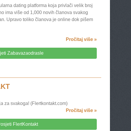
rna dating platforma koja privlači velik broj
tno ima više od 1,000 novih članova svakog
dan. Upravo toliko članova je online dok pišem
Pročitaj više »
jeti Zabavazaodrasle
AKT
nja za svakoga! (Flertkontakt.com)
Pročitaj više »
osjeti FlertKontakt