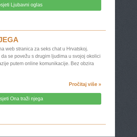
sjeti Ljubavni oglas
NJEGA
a web stranica za seks chat u Hrvatskoj.
da se povežu s drugim ljudima u svojoj okolici
tazije putem online komunikacije. Bez obzira
Pročitaj više »
sjeti Ona traži njega