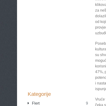
klikov
za neš
dolazi
od koj
provje
uzbuđ
Posebn
kultur
su shv
mogućn
korisn
47%, p
potenc
i nast
ispunj
Kategorije
Vruće 
Flert
9
čeka s