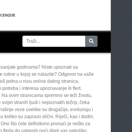
CENZIJE
om sanjate godinama? Niste upoznati sa
e rutine u kojoj se nalazite? Odgovor na vaše
još jedna u nizu online dating stranica,
potreba i interesa upoznavanje ili flert.
i. Na ovim stranicama spremno se teži životu,
ijet stranih ljudi i nepoznatih težnji, čeka
našnje veze uvelike su drugačije, evoluiraju i
 koliko su zapravo slični. Riječi, kao i dodiri,
. Ono što ćete definitivno pronaći je nešto za
 flerta do vatrenih noći dijeli vas nekoliko